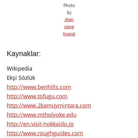
Photo
by
zhen
ciang
huang
Kaynaklar:
Wikipedia
Ekşi Sözlük
http://www.benhills.com
http://www.tofugu.com
http://www.2kamuymintara.com
http://www.mtholyoke.edu
http://en.visit-hokkaido.jp
http://www.roughguides.com