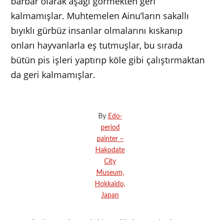
barbar olarak aşağı görmekten geri
kalmamışlar. Muhtemelen Ainu’ların sakallı
bıyıklı gürbüz insanlar olmalarını kıskanıp
onları hayvanlarla eş tutmuşlar, bu sırada
bütün pis işleri yaptırıp köle gibi çalıştırmaktan
da geri kalmamışlar.
By
Edo-
period
painter –
Hakodate
City
Museum,
Hokkaido,
Japan