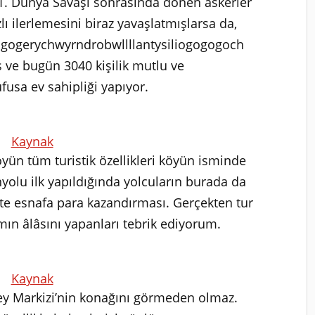
e 1. Dünya Savaşı sonrasında dönen askerler
lı ilerlemesini biraz yavaşlatmışlarsa da,
lgogerychwyrndrobwllllantysiliogogogoch
 ve bugün 3040 kişilik mutlu ve
usa ev sahipliği yapıyor.
Kaynak
öyün tüm turistik özellikleri köyün isminde
olu ilk yapıldığında yolcuların burada da
tte esnafa para kazandırması. Gerçekten tur
amın âlâsını yapanları tebrik ediyorum.
Kaynak
ey Markizi’nin konağını görmeden olmaz.