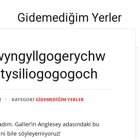
Gidemediğim Yerler
Çünkü dünya çok büyük!
gwyngyllgogerychw
ntysiliogogogoch
2
KATEGORI
GIDEMEDIĞIM YERLER
madım. Galler’in Anglesey adasındaki bu
ni bile söyleyemiyoruz!