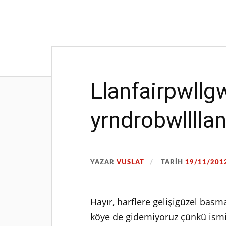
Llanfairpwll
yrndrobwlllla
YAZAR
VUSLAT
TARIH
19/11/201
Hayır, harflere gelişigüzel bas
köye de gidemiyoruz çünkü ismi