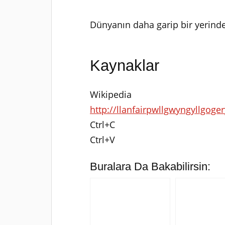
Dünyanın daha garip bir yerind
Kaynaklar
Wikipedia
http://llanfairpwllgwyngyllgog
Ctrl+C
Ctrl+V
Buralara Da Bakabilirsin: