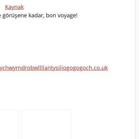
Kaynak
e görüşene kadar, bon voyage!
erychwyrndrobwllllantysiliogogogoch.co.uk