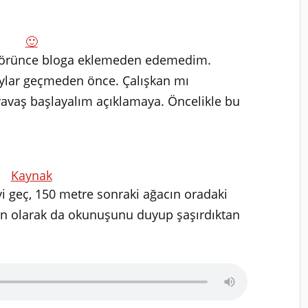
🙂
ri görünce bloga eklemeden edemedim.
aylar geçmeden önce. Çalışkan mı
yavaş başlayalım açıklamaya. Öncelikle bu
:
Kaynak
yi geç, 150 metre sonraki ağacın oradaki
 Son olarak da okunuşunu duyup şaşırdıktan