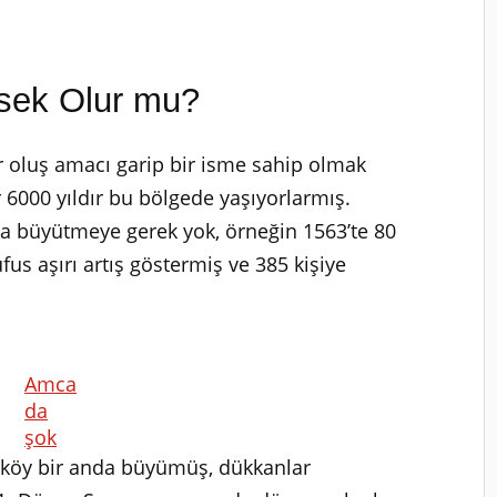
esek Olur mu?
r oluş amacı garip bir isme sahip olmak
r 6000 yıldır bu bölgede yaşıyorlarmış.
zla büyütmeye gerek yok, örneğin 1563’te 80
fus aşırı artış göstermiş ve 385 kişiye
Amca
da
şok
, köy bir anda büyümüş, dükkanlar