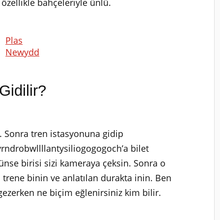
özellikle bahçeleriyle ünlü.
Plas
Newydd
Gidilir?
n. Sonra tren istasyonuna gidip
ndrobwllllantysiliogogogoch’a bilet
künse birisi sizi kameraya çeksin. Sonra o
 trene binin ve anlatılan durakta inin. Ben
gezerken ne biçim eğlenirsiniz kim bilir.