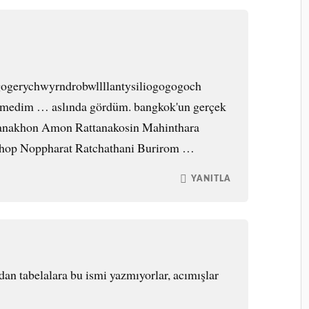
gogerychwyrndrobwllllantysiliogogogoch
görmedim … aslında gördüm. bangkok'un gerçek
anakhon Amon Rattanakosin Mahinthara
hop Noppharat Ratchathani Burirom …
YANITLA
dan tabelalara bu ismi yazmıyorlar, acımışlar