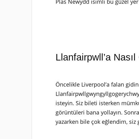
Plas Newydd isimli bu güzel yer 
Llanfairpwll’a Nasıl 
Öncelikle Liverpool’a falan gidi
Llanfairpwllgwyngyllgogerychwyr
isteyin. Siz bileti isterken müm
görüntüleri bana yollayın. Sonra
yazarken bile çok eğlendim, siz 