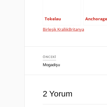
Tokelau
Anchorag
Birleşik Krallık
Britanya
ÖNCEKI
Mogadişu
2 Yorum