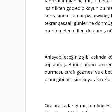
fabrikalar falan açılmış. Elbett
işsizlikten göç edip köyün bu hız
sonrasında Llanfairpwllgwyngyl
tekrar şaşaalı günlerine dönmüş
muhtemelen dilleri dolanmış nüf
Anlayabileceğiniz gibi aslında k
toplanmış. Bunun amacı da treny
durması, etrafı gezmesi ve elbe
planı gibi bir isim koyarak rekl
Oralara kadar gitmişken Angles