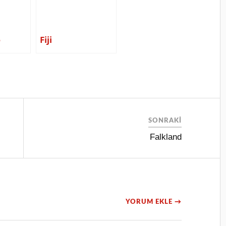
e
Fiji
SONRAKI
Falkland
YORUM EKLE →