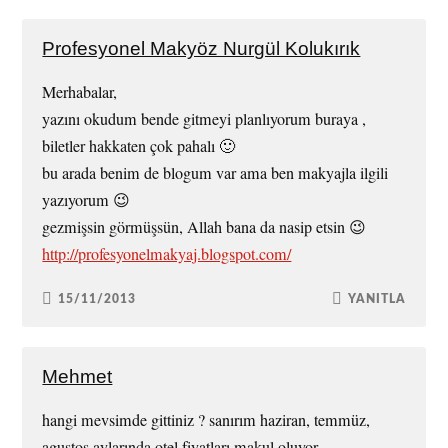
Profesyonel Makyöz Nurgül Kolukırık
Merhabalar,
yazını okudum bende gitmeyi planlıyorum buraya ,
biletler hakkaten çok pahalı 🙂
bu arada benim de blogum var ama ben makyajla ilgili
yazıyorum 😉
gezmişsin görmüşsün, Allah bana da nasip etsin 😉
http://profesyonelmakyaj.blogspot.com/
15/11/2013
YANITLA
Mehmet
hangi mevsimde gittiniz ? sanırım haziran, temmüz,
agustos aylarında otel fiyatları makul oluyor