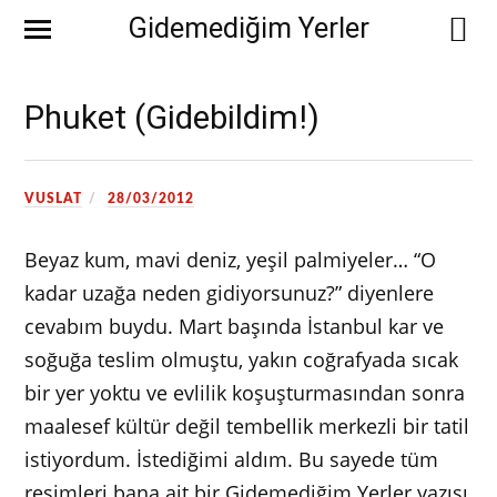
Gidemediğim Yerler
Phuket (Gidebildim!)
VUSLAT
28/03/2012
Beyaz kum, mavi deniz, yeşil palmiyeler… “O
kadar uzağa neden gidiyorsunuz?” diyenlere
cevabım buydu. Mart başında İstanbul kar ve
soğuğa teslim olmuştu, yakın coğrafyada sıcak
bir yer yoktu ve evlilik koşuşturmasından sonra
maalesef kültür değil tembellik merkezli bir tatil
istiyordum. İstediğimi aldım. Bu sayede tüm
resimleri bana ait bir Gidemediğim Yerler yazısı